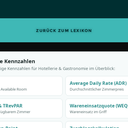
ZURÜCK ZUM LEXIKON
e Kennzahlen
tige Kennzahlen für Hotellerie & Gastronomie im Überblick:
Average Daily Rate (ADR)
 Available Room
Durchschnittlicher Zimmerpreis
& TRevPAR
Wareneinsatzquote (WEQ
erfügbarem Zimmer
Wareneinsatz im Griff