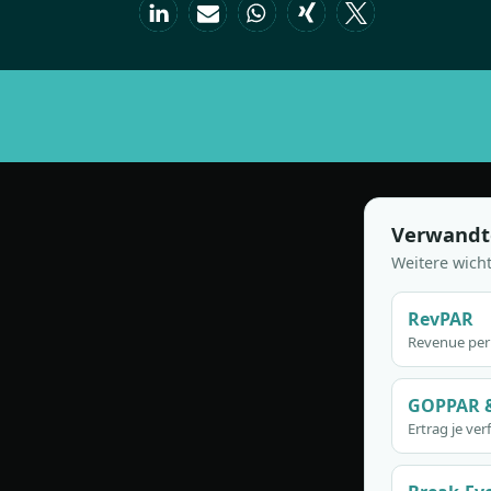
Verwandt
Weitere wich
RevPAR
Revenue per
GOPPAR 
Ertrag je v