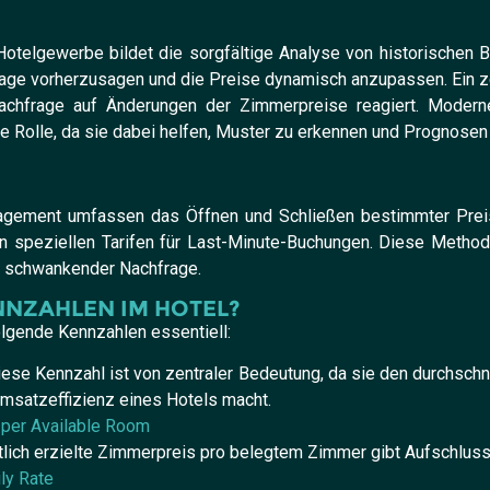
elgewerbe bildet die sorgfältige Analyse von historischen B
age vorherzusagen und die Preise dynamisch anzupassen. Ein zent
achfrage auf Änderungen der Zimmerpreise reagiert. Moderne 
e Rolle, da sie dabei helfen, Muster zu erkennen und Prognosen
agement umfassen das Öffnen und Schließen bestimmter Preis
n speziellen Tarifen für Last-Minute-Buchungen. Diese Method
en schwankender Nachfrage.
NNZAHLEN IM HOTEL?
lgende Kennzahlen essentiell:
se Kennzahl ist von zentraler Bedeutung, da sie den durchsch
Umsatzeffizienz eines Hotels macht.
per Available Room
tlich erzielte Zimmerpreis pro belegtem Zimmer gibt Aufschluss
ly Rate