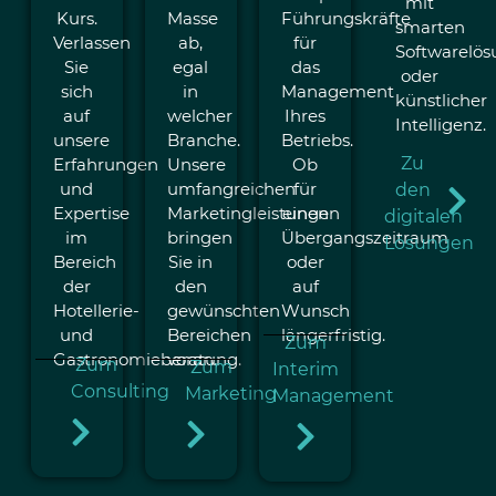
mit
Kurs.
Masse
Führungskräfte
smarten
Verlassen
ab,
für
Softwarelö
Sie
egal
das
oder
sich
in
Management
künstlicher
auf
welcher
Ihres
Intelligenz.
unsere
Branche.
Betriebs.
Zu
Erfahrungen
Unsere
Ob
und
umfangreichen
für
den
Expertise
Marketingleistungen
einen
digitalen
im
bringen
Übergangszeitraum
Lösungen
Bereich
Sie in
oder
der
den
auf
Hotellerie-
gewünschten
Wunsch
und
Bereichen
längerfristig.
Zum
Gastronomieberatung.
voran.
Zum
Zum
Interim
Consulting
Marketing
Management