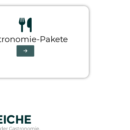
tronomie-Pakete
EICHE
n der Gastronomie.