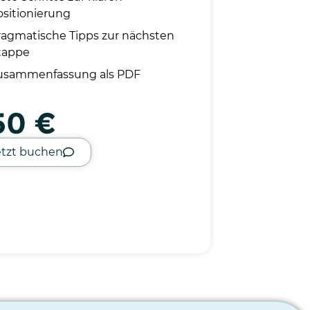
ositionierung
ragmatische Tipps zur nächsten
tappe
usammenfassung als PDF
50 €
etzt buchen