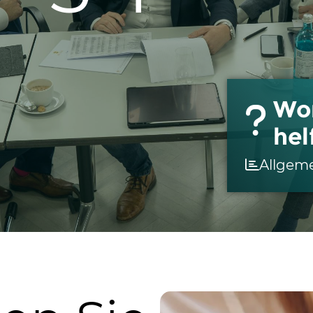
Wo
hel
Allgem