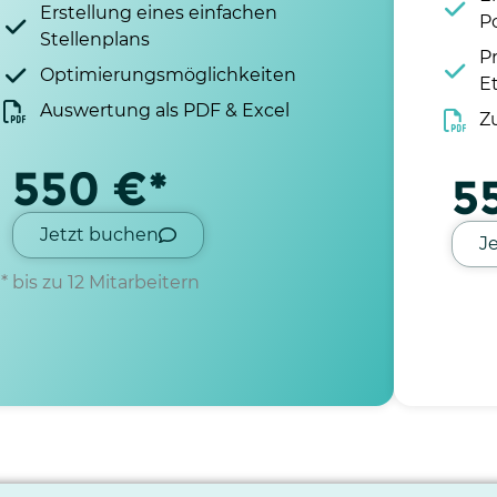
Erstellung eines einfachen
P
Stellenplans
P
Optimierungsmöglichkeiten
E
Auswertung als PDF & Excel
Z
550 €*
5
Jetzt buchen
J
* bis zu 12 Mitarbeitern