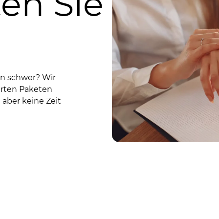
ten Sie
!
rn schwer? Wir
erten Paketen
e aber keine Zeit