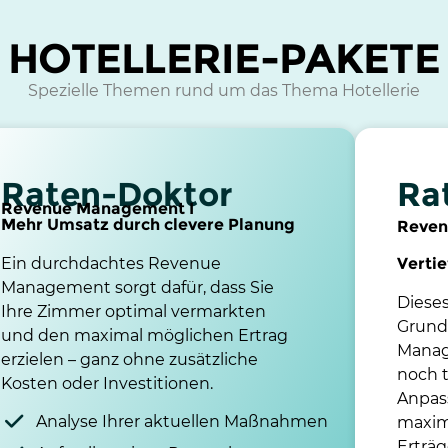
HOTELLERIE-PAKETE
Spezielle Themen rund um das Thema Hotellerie
Raten-Doktor
Ra
Revenue Management I
Mehr Umsatz durch clevere Planung
Reven
Ein durchdachtes Revenue
Verti
Management sorgt dafür, dass Sie
Dieses
Ihre Zimmer optimal vermarkten
Grund
und den maximal möglichen Ertrag
Manag
erzielen – ganz ohne zusätzliche
noch t
Kosten oder Investitionen.
Anpass
Analyse Ihrer aktuellen Maßnahmen
maxima
Erträg