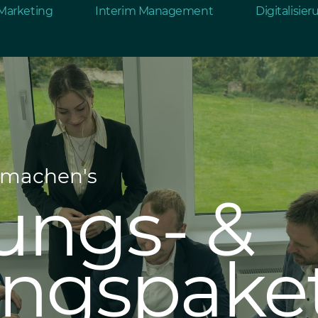
Marketing
Interim Management
Digitalisie
r machen's
ungs- &
ungspake