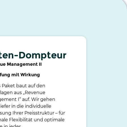
ten-Dompteur
ue Management II
efung mit Wirkung
 Paket baut auf den
lagen aus „Revenue
ement I“ auf. Wir gehen
iefer in die individuelle
ung Ihrer Preisstruktur – für
le Flexibilität und optimale
e in jeder