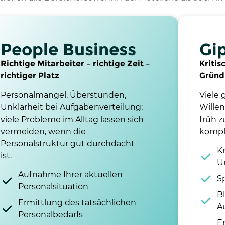
People Business
Gi
Richtige Mitarbeiter – richtige Zeit –
Kritis
richtiger Platz
Gründ
Personalmangel, Überstunden,
Viele 
Unklarheit bei Aufgabenverteilung;
Willen
viele Probleme im Alltag lassen sich
früh z
vermeiden, wenn die
kompl
Personalstruktur gut durchdacht
K
ist.
U
Aufnahme Ihrer aktuellen
S
Personalsituation
Bl
Ermittlung des tatsächlichen
A
Personalbedarfs
Er