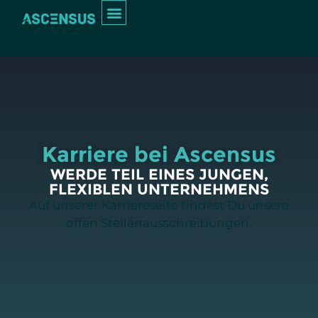
Inhalt
springen
INTERIM MANAGEMENT
Karriere bei Ascensus
WERDE TEIL EINES JUNGEN,
FLEXIBLEN UNTERNEHMENS
Auf unserer Karriereseite findest Du unsere
offen Stellenausschreibungen.