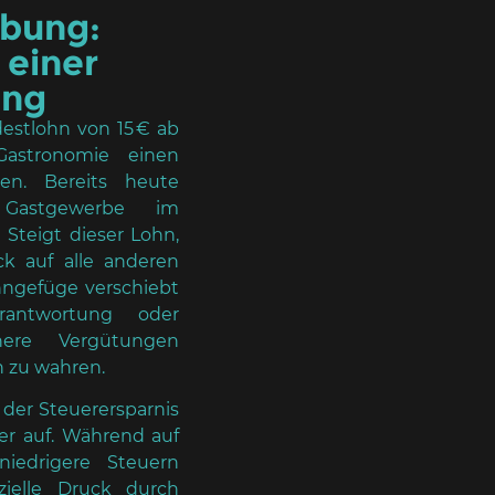
ebung:
 einer
ung
destlohn von 15 € ab
Gastronomie einen
ten. Bereits heute
 Gastgewerbe im
Steigt dieser Lohn,
k auf alle anderen
hngefüge verschiebt
rantwortung oder
here Vergütungen
n zu wahren.
l der Steuerersparnis
er auf. Während auf
iedrigere Steuern
nzielle Druck durch