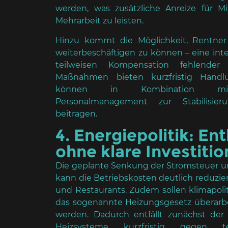
werden, was zusätzliche Anreize für Mit
Mehrarbeit zu leisten.
Hinzu kommt die Möglichkeit, Rentner 
weiterbeschäftigen zu können – eine int
teilweisen Kompensation fehlender 
Maßnahmen bieten kurzfristig Handl
können in Kombination mit 
Personalmanagement zur Stabilisie
beitragen.
4. Energiepolitik: En
ohne klare Investiti
Die geplante Senkung der Stromsteuer u
kann die Betriebskosten deutlich reduzier
und Restaurants. Zudem sollen klimapoli
das sogenannte Heizungsgesetz überarbe
werden. Dadurch entfällt zunächst der
Heizsysteme kurzfristig gegen te