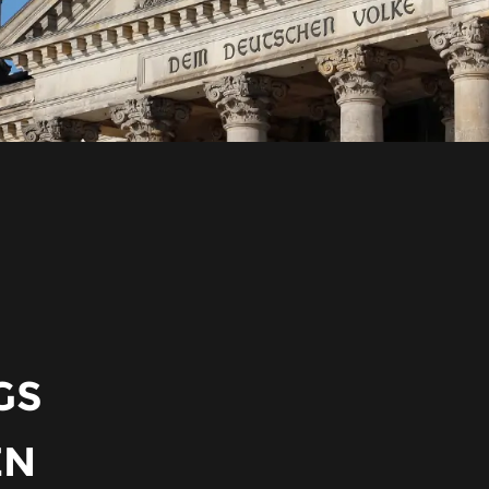
GS
EN