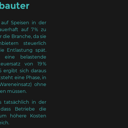
ebauter
 auf Speisen in der
uerhaft auf 7 % zu
r die Branche, da sie
ietern steuerlich
ie Entlastung spät.
 eine belastende
euersatz von 19 %
 ergibt sich daraus
tsteht eine Phase, in
 Wareneinsatz) ohne
den müssen.
s tatsächlich in der
 dass Betriebe die
 um höhere Kosten
ich.