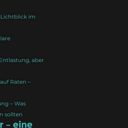
 Lichtblick im
lare
Entlastung, aber
 auf Raten –
kung – Was
n sollten
r – eine