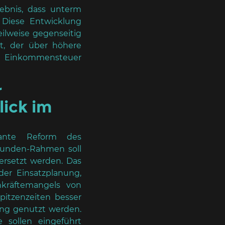
bnis, dass unterm
 Diese Entwicklung
ilweise gegenseitig
at, der über höhere
 Einkommensteuer
r
lick im
lante Reform des
Stunden-Rahmen soll
 ersetzt werden. Das
er Einsatzplanung,
kräftemangels von
pitzenzeiten besser
ung genutzt werden.
 sollen eingeführt