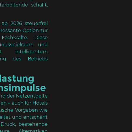
arbeitende schafft,
ab 2026 steuerfrei
eressante Option zur
Fachkräfte. Diese
ungsspielraum und
intelligentem
rung des Betriebs
tlastung
onsimpulse
nd der Netzentgelte
en – auch für Hotels
tische Vorgaben wie
itet und entschärft
 Druck, bestehende
ure Alternativen