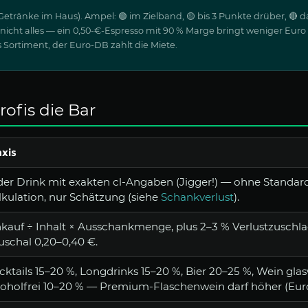
etränke im Haus). Ampel: 🟢 im Zielband, 🟡 bis 3 Punkte drüber, 🔴 
nicht alles — ein 0,50-€-Espresso mit 90 % Marge bringt weniger Euro a
 Sortiment, der Euro-DB zahlt die Miete.
rofis die Bar
axis
der Drink mit exakten cl-Angaben (Jigger!) — ohne Standard
lkulation, nur Schätzung (siehe
Schankverlust
).
nkauf ÷ Inhalt × Ausschankmenge, plus 2–3 % Verlustzuschlag
uschal 0,20–0,40 €.
cktails 15–20 %, Longdrinks 15–20 %, Bier 20–25 %, Wein gla
koholfrei 10–20 % — Premium-Flaschenwein darf höher (Eur