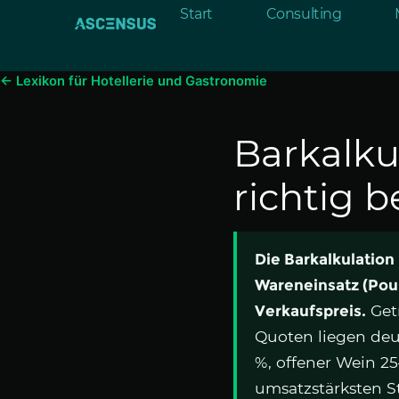
Inhalt
Start
Consulting
springen
← Lexikon für Hotellerie und Gastronomie
Barkalku
richtig 
Die Barkalkulation
Wareneinsatz (Pour
Verkaufspreis.
Get
Quoten liegen deut
%, offener Wein 25
umsatzstärksten St