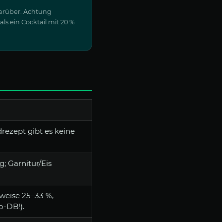
darüber. Achtung
ls ein Cocktail mit 20 %
rezept gibt es keine
; Garnitur/Eis
sweise 25–33 %,
o-DB!).