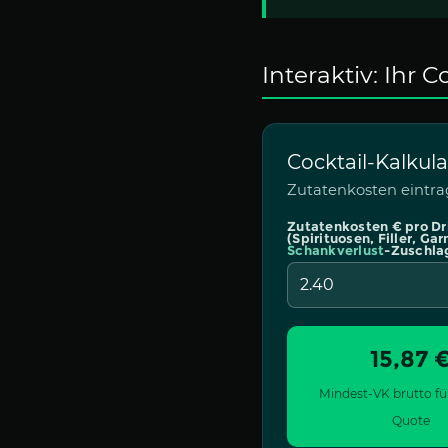
Interaktiv: Ihr 
Cocktail-Kalkula
Zutatenkosten eintra
Zutatenkosten € pro Dr
(Spirituosen, Filler, Garn
Schankverlust
-Zuschla
15,87 
Mindest-VK brutto für
Quote