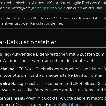
m rechnerischen Mindest-VK zur Kartenlogik: Preisabständ
zählen Wertigkeit (
Kartenpsychologie
gilt auch an der Bar).
tränke-Inventur: Soll-Erlös aus Verbrauch vs. Kassen-Ist — di
hankverlust oder Kalkulationsfehler.
ar-Kalkulationsfehler
illig:
Aufwendige Eigenkreationen mit 6 Zutaten zum P
der Wahrheit, auch wenn sie nicht in der Quote steht.
echnung:
−30 % auf Cocktails verdoppelt nötige Menge f
n tote Stunden und auf margenstarke Drinks, nicht auf 
henkt:
Hausgemachte Limonaden und alkoholfreie Cockt
weistellig — die Kategorie verdient Kalkulations- und K
ze Sortiment:
Wein mit Cocktail-Quote bepreist macht 
tegorien-Quoten nutzen (siehe
Kalkulationsfaktor
).