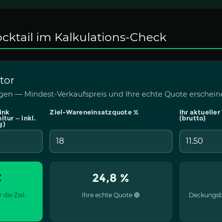
Cocktail im Kalkulations-Check
tor
gen — Mindest-Verkaufspreis und Ihre echte Quote erscheine
ink
Ziel-Wareneinsatzquote %
Ihr aktuelle
itur — inkl.
(brutto)
g)
€
24,8 %
 die Ziel-
Ihre echte Quote 🔴
Deckungsbe