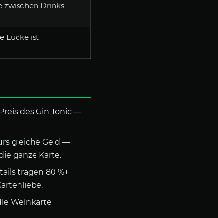
e zwischen Drinks
e Lücke ist
reis des Gin Tonic —
ürs gleiche Geld —
die ganze Karte.
ails tragen 80 %+
artenliebe.
die Weinkarte