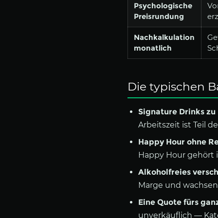
Psychologische
Vo
Preisrundung
er
Nachkalkulation
Ge
monatlich
Sc
Die typischen B
Signature Drinks zu b
Arbeitszeit ist Teil 
Happy Hour ohne R
Happy Hour gehört i
Alkoholfreies versc
Marge und wachsen z
Eine Quote fürs gan
unverkäuflich — Ka