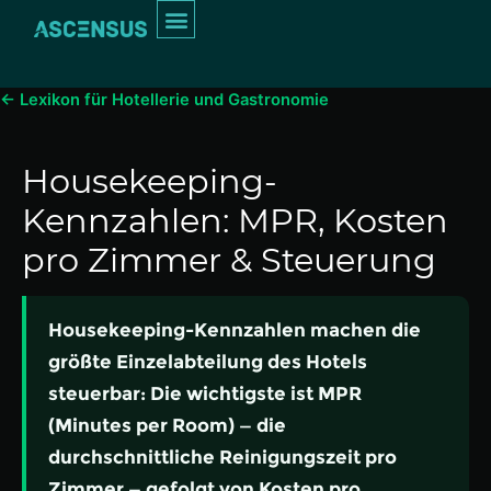
Inhalt
springen
INTERIM MANAGEMENT
← Lexikon für Hotellerie und Gastronomie
Housekeeping-
Kennzahlen: MPR, Kosten
pro Zimmer & Steuerung
Housekeeping-Kennzahlen machen die
größte Einzelabteilung des Hotels
steuerbar: Die wichtigste ist MPR
(Minutes per Room) — die
durchschnittliche Reinigungszeit pro
Zimmer — gefolgt von Kosten pro