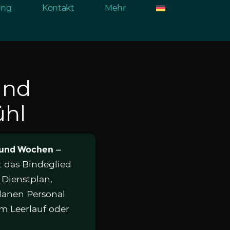
rung
Kontakt
Mehr
und
ühl
e und Wochen —
t das Bindeglied
Dienstplan,
lanen Personal
m Leerlauf oder