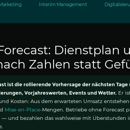
Marketing
Interim Management
Digitalisie
orecast: Dienstplan 
nach Zahlen statt Gef
st ist die rollierende Vorhersage der nächsten Tag
ierungen, Vorjahreswerten, Events und Wetter.
Er is
und Kosten: Aus dem erwarteten Umsatz entstehen 
nd
Mise-en-Place
-Mengen. Betriebe ohne Forecast p
 — und bezahlen das wahlweise mit Überstunden i
e.