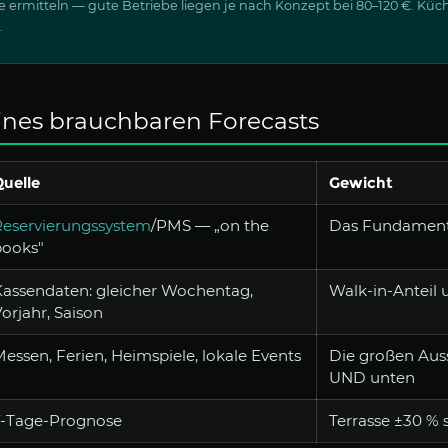
 ermitteln — gute Betriebe liegen je nach Konzept bei 80–120 €. Küc
.
ines brauchbaren Forecasts
uelle
Gewicht
Reservierungssystem
/PMS — „on the
Das Fundament:
books"
Kassendaten: gleicher Wochentag,
Walk-in-Anteil 
orjahr, Saison
essen, Ferien, Heimspiele, lokale Events
Die großen Aus
UND unten
7-Tage-Prognose
Terrasse ±30 % 