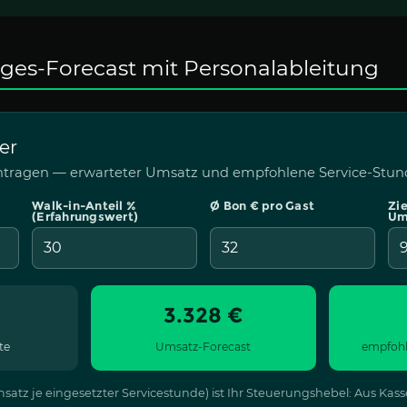
Tages-Forecast mit Personalableitung
er
ntragen — erwarteter Umsatz und empfohlene Service-Stund
Walk-in-Anteil %
Ø Bon € pro Gast
Zie
(Erfahrungswert)
Um
3.328 €
te
Umsatz-Forecast
empfohl
Umsatz je eingesetzter Servicestunde) ist Ihr Steuerungshebel: Aus Ka