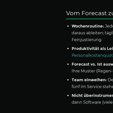
Vom Forecast z
Wochenroutine:
Jede
daraus ableiten; tä
Feinjustierung.
Produktivität als Le
Personalkostenquo
Forecast vs. Ist aus
Ihre Muster (Regen-
Team einweihen:
De
fünf im Service ste
Nicht überinstrumen
dann Software (viel