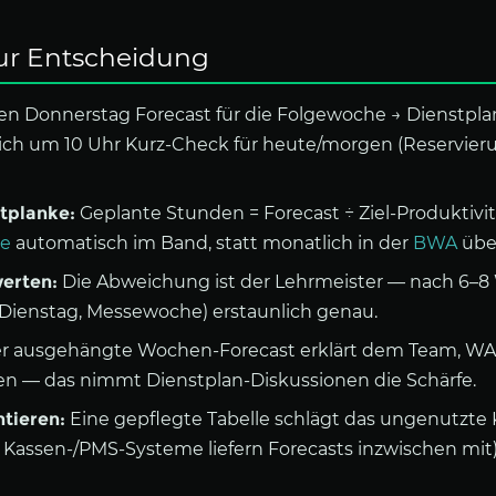
ur Entscheidung
n Donnerstag Forecast für die Folgewoche → Dienstpla
glich um 10 Uhr Kurz-Check für heute/morgen (Reservier
itplanke:
Geplante Stunden = Forecast ÷ Ziel-Produktivit
te
automatisch im Band, statt monatlich in der
BWA
übe
werten:
Die Abweichung ist der Lehrmeister — nach 6–
Dienstag, Messewoche) erstaunlich genau.
r ausgehängte Wochen-Forecast erklärt dem Team, WA
hen — das nimmt Dienstplan-Diskussionen die Schärfe.
tieren:
Eine gepflegte Tabelle schlägt das ungenutzte KI
e Kassen-/PMS-Systeme liefern Forecasts inzwischen mit)