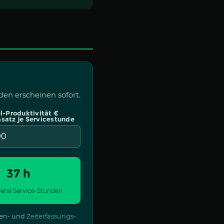
en erscheinen sofort.
l-Produktivität €
satz je Servicestunde
37 h
ene Service-Stunden
ssen- und
Zeiterfassungs
-